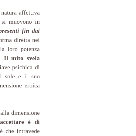
natura affettiva 
o si muovono in 
esenti fin dai 
rma diretta nei 
la loro potenza 
. 
Il mito svela 
iave psichica di 
l sole e il suo 
mensione eroica 
alla dimensione 
 
accettare è di 
 che intravede 