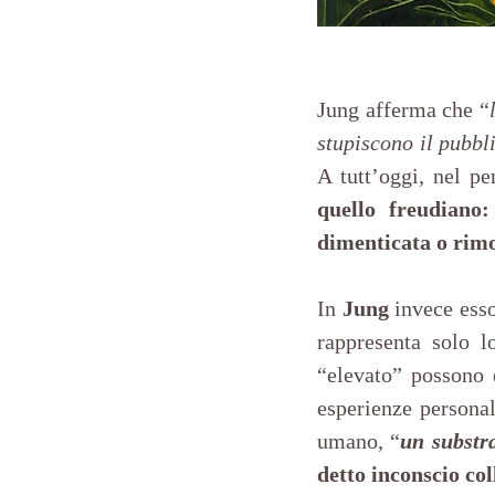
Jung afferma che “
stupiscono il pubbl
A tutt’oggi, nel pe
quello freudiano:
dimenticata o rimo
In 
Jung 
invece esso
rappresenta solo l
“elevato” possono e
esperienze personal
umano, “
un substr
detto inconscio col