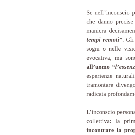
Se nell’inconscio p
che danno precise 
maniera decisamen
tempi remoti
”.
 Gli
sogni o nelle visi
evocativa, ma sono
all’uomo “
l’essen
esperienze natural
tramontare divengo
radicata profondam
L’inconscio persona
collettiva: la pr
incontrare la pr