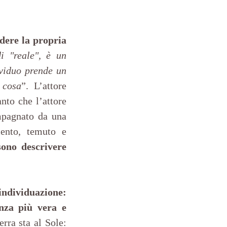
dere la propria 
 "reale", è un 
viduo prende un 
 cosa
”. L’attore 
to che l’attore 
non sa più distinguere tra vita e rappresentazione. Allora, spesso accompagnato da una 
ento, temuto e 
sono descrivere 
ndividuazione: 
nza più vera e 
rra sta al Sole: 