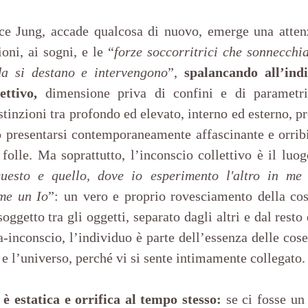
ice Jung, accade qualcosa di nuovo, emerge una attenz
oni, ai sogni, e le “
forze soccorritrici che sonnecchia
a si destano e intervengono
”, 
spalancando all’indi
ettivo,
 dimensione priva di confini e di parametri 
tinzioni tra profondo ed elevato, interno ed esterno, p
ò presentarsi contemporaneamente affascinante e orribi
folle. Ma soprattutto, l’inconscio collettivo è il luog
uesto e quello, dove io esperimento l'altro in me s
me un Io
”: un vero e proprio rovesciamento della cosc
oggetto tra gli oggetti, separato dagli altri e dal resto
-inconscio, l’individuo è parte dell’essenza delle cose
é e l’universo, perché vi si sente intimamente collegato.
è estatica e orrifica al tempo stesso:
 se ci fosse un