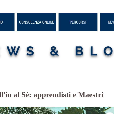
NO
CONSULENZA ONLINE
PERCORSI
NE
EWS & BL
ll'io al Sé: apprendisti e Maestri