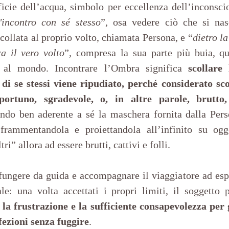
rficie dell’acqua, simbolo per eccellenza dell’inconsci
l'incontro con sé stesso
”, osa vedere ciò che si nas
collata al proprio volto, chiamata Persona, e “
dietro la
a il vero volto
”, compresa la sua parte più buia, qu
 al mondo. Incontrare l’Ombra significa 
scollare
 di se stessi viene ripudiato, perché considerato sc
ortuno, sgradevole, o, in altre parole, brutto, 
ndo ben aderente a sé la maschera fornita dalla Perso
frammentandola e proiettandola all’infinito su ogg
tri” allora ad essere brutti, cattivi e folli.
ungere da guida e accompagnare il viaggiatore ad esp
le: una volta accettati i propri limiti, il soggetto p
 la frustrazione e la sufficiente consapevolezza per 
fezioni senza fuggire
.