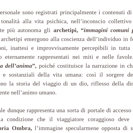
ersonale sono registrati principalmente i contenuti di 
tonalità alla vita psichica, nell’inconscio collettiv
te più autonoma gli 
archetipi, “
immagini comuni pr
 archetipi emergono alla coscienza dell’individuo in fo
oni, inattesi e improvvisamente percepibili in tutta 
 eternamente rappresentati nei miti e nelle favole
za dell’anima
”,
 poiché costituisce la narrazione in ch
i e sostanziali della vita umana: così il sorgere de
no la storia del viaggio di un dio, riflesso della di
ente nell’animo umano.
le dunque rappresenta una sorta di portale di accesso 
ima condizione che il viaggiatore coraggioso deve
opria Ombra,
 l’immagine specularmene opposta di sé