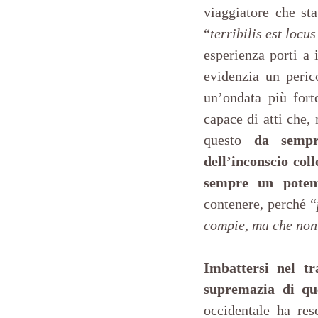
viaggiatore che sta
“
terribilis est locus
esperienza porti a 
evidenzia un peric
un’ondata più fort
capace di atti che,
questo 
da sempr
dell’inconscio coll
sempre un potent
contenere, perché “
compie, ma che non
Imbattersi nel tr
supremazia di que
occidentale ha res