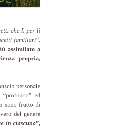
tti che lì per lì 
cetti familiari
”. 
iù assimilato a 
enza propria, 
onscio personale 
g “profondo” ed 
 sono frutto di 
vero del genere 
te in ciascuno
”, 