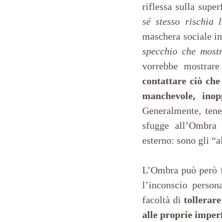
riflessa sulla supe
sé stesso rischia 
maschera sociale in
specchio che mostr
vorrebbe mostrare
contattare ciò che
manchevole, inopp
Generalmente, tene
sfugge all’Ombra 
esterno: sono gli “al
L’Ombra può però f
l’inconscio persona
facoltà di 
tollerare
alle proprie imper