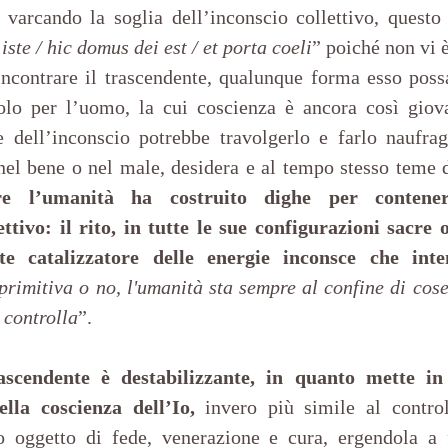
 varcando la soglia dell’inconscio collettivo, questo 
 iste / hic domus dei est / et porta coeli
” poiché non vi è
incontrare il trascendente, qualunque forma esso poss
olo per l’uomo, la cui coscienza è ancora così giova
e dell’inconscio potrebbe travolgerlo e farlo naufrag
 nel bene o nel male, desidera e al tempo stesso teme d
e l’umanità ha costruito dighe per contenere
ettivo: il rito, in tutte le sue configurazioni sacre 
e catalizzatore delle energie inconsce che int
primitiva o no, l'umanità sta sempre al confine di cose
 controlla
”.
ascendente è destabilizzante, in quanto mette in 
lla coscienza dell’Io,
 invero più simile al control
o oggetto di fede, venerazione e cura, ergendola a 