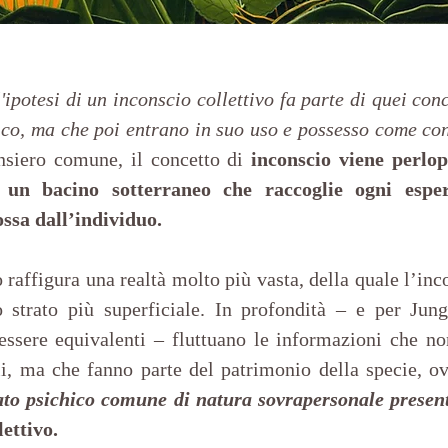
l'ipotesi di un inconscio collettivo fa parte di quei conce
ico, ma che poi entrano in suo uso e possesso come con
nsiero comune, il concetto di 
inconscio viene perlop
 un bacino sotterraneo che raccoglie ogni esperi
ssa dall’individuo.
 raffigura una realtà molto più vasta, della quale l’inc
o strato più superficiale. In profondità – e per Jun
ssere equivalenti – fluttuano le informazioni che non
i, ma che fanno parte del patrimonio della specie, ov
ato psichico comune di natura sovrapersonale presen
lettivo.