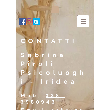
CONTATTI
Sabrina
Piroli
Psicoluogh
i - Iridea
Mob.
338-
3980943
Email:
sabrina