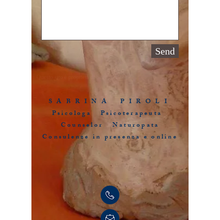
Send
Questo sito è proprietà di Sabrina Piroli
S A B R I N A P I R O L I
Psicologa Psicoterapeuta
Counselor Naturopata
Consulenze in presenza e online