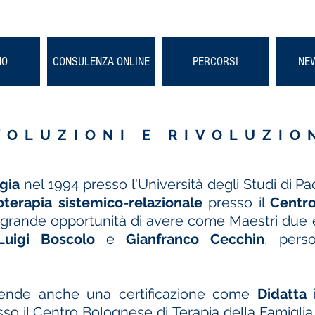
NO
CONSULENZA ONLINE
PERCORSI
NE
VOLUZIONI E RIVOLUZIO
ogia
nel 1994 presso l'Università degli Studi di 
oterapia sistemico-relazionale
presso il
Centro
 grande opportunità di avere come Maestri due
Luigi Boscolo
e
Gianfranco Cecchin
, perso
ende anche una certificazione come
Didatta 
so il Centro Bolognese di Terapia della Famiglia