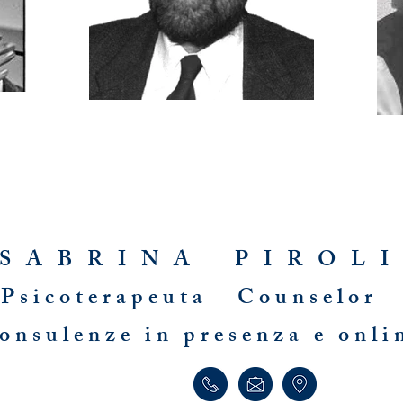
S A B R I N A P I R O L 
Psicoterapeuta Counselor 
onsulenze in presenza e onli