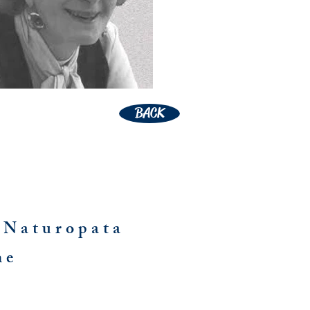
BACK
I
Naturopata
ne