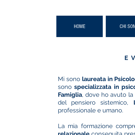
HOME
CHI SO
E
Mi sono
laureata in Psicol
sono
specializzata in psic
Famiglia
, dove ho avuto la
del pensiero sistemico,
professionale e umano.
La mia formazione compr
relazionale
conseguita pres