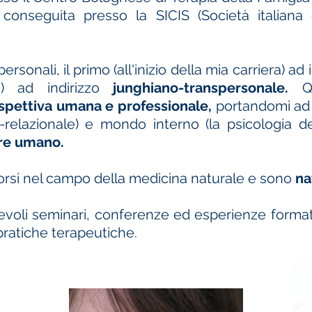
conseguita presso la SICIS (Società italiana 
rsonali, il primo (all'inizio della mia carriera) ad 
) ad indirizzo
junghiano-transpersonale.
Qu
pettiva umana e professionale,
portandomi ad 
-relazionale) e mondo interno (la psicologia 
sere umano.
rsi nel campo della medicina naturale e sono
na
voli seminari, conferenze ed esperienze format
ratiche terapeutiche.