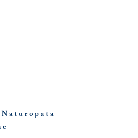
I
Naturopata
ne