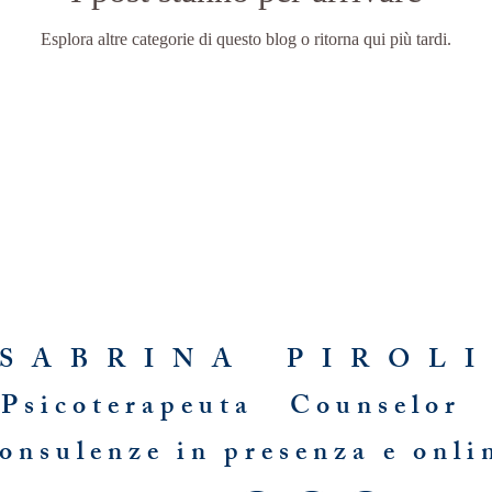
Esplora altre categorie di questo blog o ritorna qui più tardi.
S A B R I N A P I R O L 
Psicoterapeuta Counselor 
onsulenze in presenza e onli