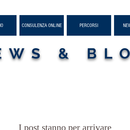
NO
CONSULENZA ONLINE
PERCORSI
NE
EWS & BL
I post stanno per arrivare