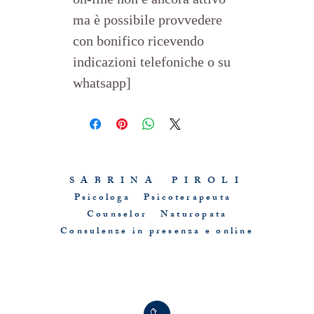
ma è possibile provvedere 
con bonifico ricevendo 
indicazioni telefoniche o su 
whatsapp]
Questo sito è proprietà di Sabrina Piroli
S A B R I N A P I R O L I
Psicologa Psicoterapeuta
Counselor Naturopata
Consulenze in presenza e online