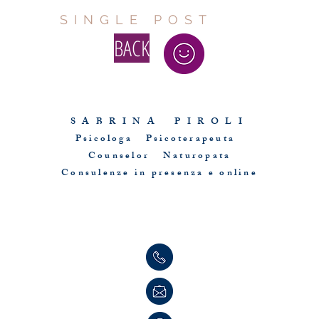
SINGLE POST
BACK
Questo sito è proprietà di Sabrina Piroli
S A B R I N A P I R O L I
Psicologa Psicoterapeuta
Counselor Naturopata
Consulenze in presenza e online