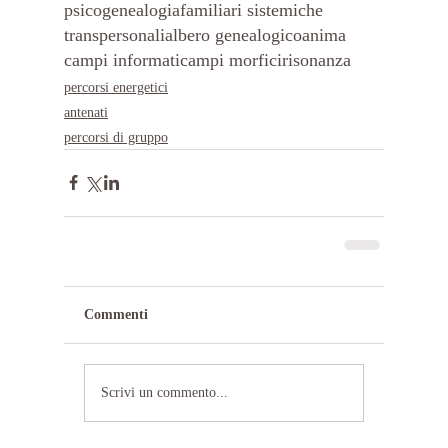
psicogenealogia
familiari sistemiche
transpersonali
albero genealogico
anima
campi informati
campi morfici
risonanza
percorsi energetici
antenati
percorsi di gruppo
Commenti
Scrivi un commento...