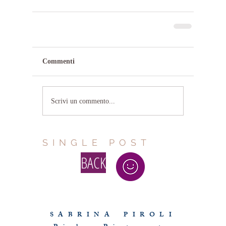
Commenti
Scrivi un commento...
SINGLE POST
BACK
Questo sito è proprietà di Sabrina Piroli
S A B R I N A P I R O L I