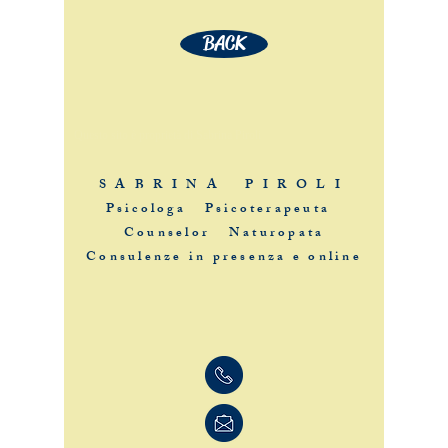
BACK
Questo sito è proprietà di Sabrina Piroli
S A B R I N A P I R O L I
Psicologa Psicoterapeuta
Counselor Naturopata
Consulenze in presenza e online