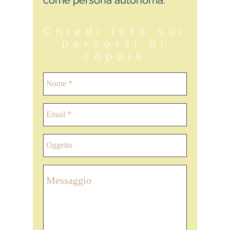
Chiedi info sui
percorsi
di
coppia