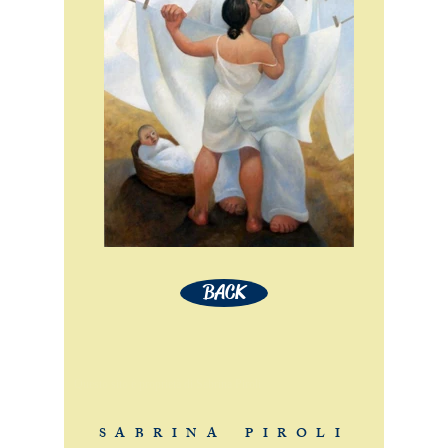
BACK
Questo sito è proprietà di Sabrina Piroli
S A B R I N A P I R O L I