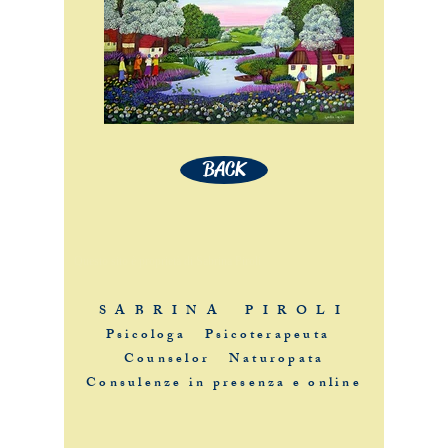
BACK
Questo sito è proprietà di Sabrina Piroli
S A B R I N A P I R O L I
Psicologa Psicoterapeuta
Counselor Naturopata
Consulenze in presenza e online