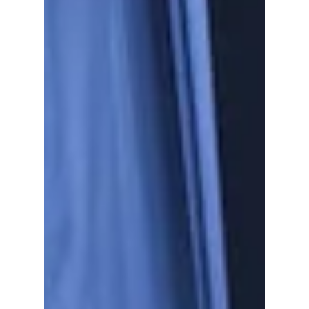
THE OTHER SONG . PERSONA,
OMBRA O MUSICA?
INTRODUZIONE Alcune volte ci capita di
osservare la stessa cosa o di vivere la stessa
esperienza di un'altra persona, ma il modo
di...