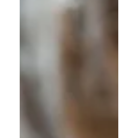
CORPO EMOZIONE
TRASFORMAZIONE
"La mimica del volto e del corpo è la prima
forma di comunicazione tra madre e figlio.
La mimica rende più vive le nostre parole
e...