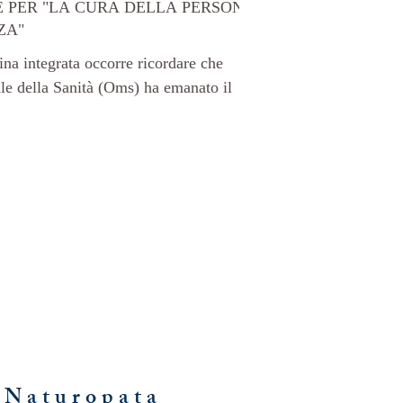
E PER "LA CURA DELLA PERSONA
ZA"
na integrata occorre ricordare che
e della Sanità (Oms) ha emanato il
I
Naturopata