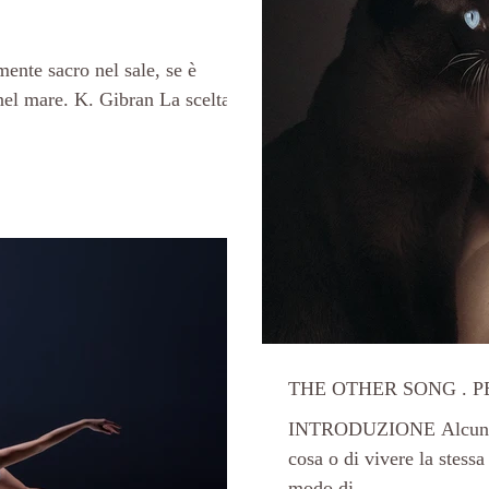
mente sacro nel sale, se è
nel mare. K. Gibran La scelta di
THE OTHER SONG . 
INTRODUZIONE Alcune vol
cosa o di vivere la stessa
modo di...