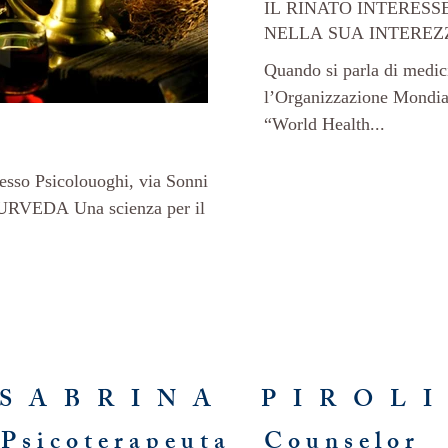
IL RINATO INTERESS
NELLA SUA INTEREZ
Quando si parla di medici
l’Organizzazione Mondial
“World Health...
esso Psicolouoghi, via Sonnino
ienza per il
S A B R I N A P I R O L 
Psicoterapeuta Counselor 